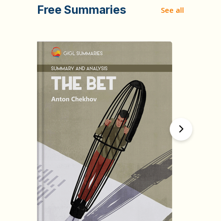
Free Summaries
See all
हिंदी (Hindi)
The Bet
by
Anton Chekhov
1634
Summary by
GIGLER
1622082
1622082