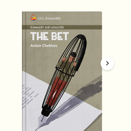
हिंदी (Hindi)
The Bet
by
Anton Chekhov
1634
Summary by
GIGLER
1622083
1622083