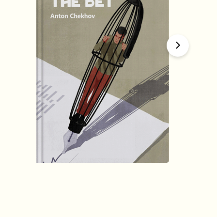
हिंदी (Hindi)
The Bet
by
Anton Chekhov
1634
Summary by
GIGLER
1622081
1622081