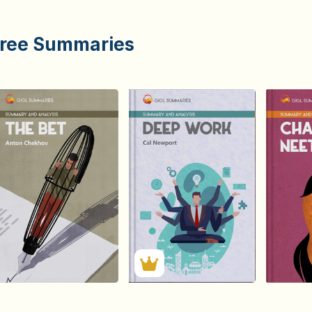
ree Summaries
हिंदी (Hindi)
हिंदी (Hindi)
The Bet
Deep Work
Chan
by
Anton Chekhov
by
Cal Newport
by
Ch
1634
2398
Summary by
Summary by
S
GIGLER
GIGLER
1622082
4131422
1622082
4131422
2656