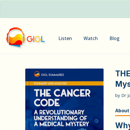
Listen
Watch
Blog
THE
Mys
by Dr J
About
Why