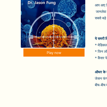
आप आए दिन
जानलेवा 
सबसे बड़े
ये समरी 
* मेडिकल 
* जिन लोग
Play now
* कैंसर प
ऑथर के बा
जेसन फंग 
बीच-बीच 