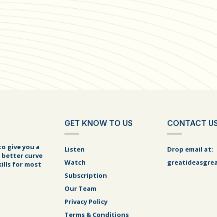
GET KNOW TO US
CONTACT U
to give you a
Listen
Drop email at:
 better curve
Watch
greatideasgre
ills for most
Subscription
Our Team
Privacy Policy
Terms & Conditions