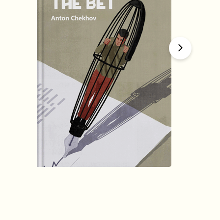
हिंदी (Hindi)
The Bet
by
Anton Chekhov
1634
Summary by
GIGLER
1622081
1622081