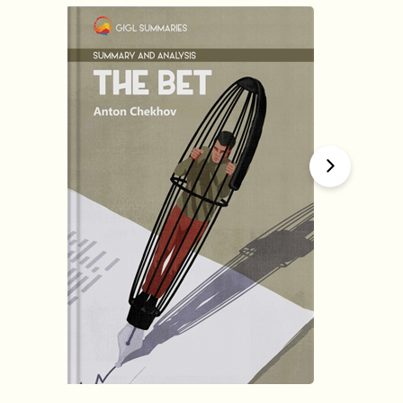
हिंदी (Hindi)
The Bet
by
Anton Chekhov
1634
Summary by
GIGLER
1622082
1622082