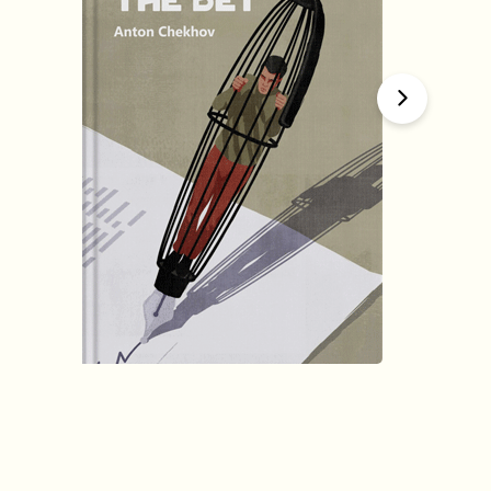
हिंदी (Hindi)
The Bet
by
Anton Chekhov
1634
Summary by
GIGLER
1622080
1622080